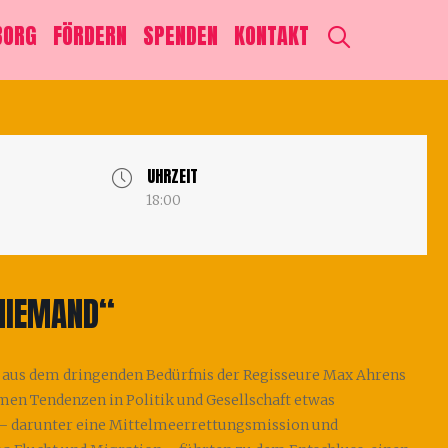
SEARCH
BORG
FÖRDERN
SPENDEN
KONTAKT
UHRZEIT
18:00
 NIEMAND“
 aus dem dringenden Bedürfnis der Regisseure Max Ahrens
en Tendenzen in Politik und Gesellschaft etwas
– darunter eine Mittelmeerrettungsmission und