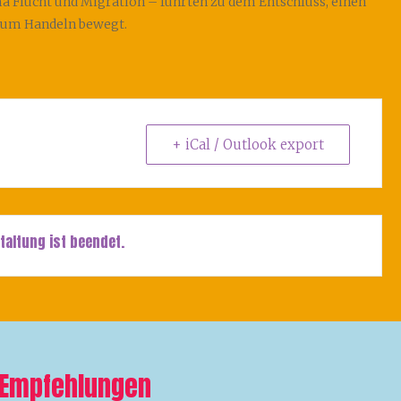
Flucht und Migration – führten zu dem Entschluss, einen
 zum Handeln bewegt.
+ iCal / Outlook export
taltung ist beendet.
Empfehlungen