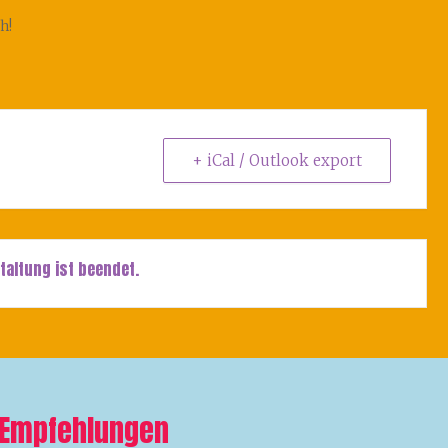
h!
+ iCal / Outlook export
taltung ist beendet.
Empfehlungen