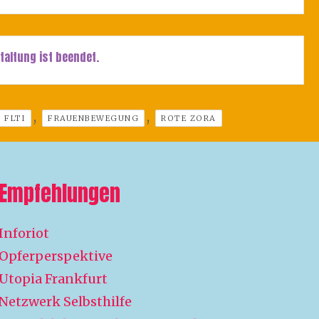
taltung ist beendet.
,
,
FLTI
FRAUENBEWEGUNG
ROTE ZORA
Empfehlungen
Inforiot
Opferperspektive
Utopia Frankfurt
Netzwerk Selbsthilfe