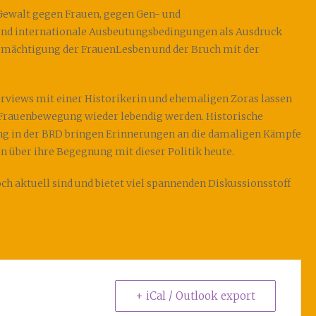
e Gewalt gegen Frauen, gegen Gen- und
und internationale Ausbeutungsbedingungen als Ausdruck
termächtigung der FrauenLesben und der Bruch mit der
rviews mit einer Historikerin und ehemaligen Zoras lassen
 Frauenbewegung wieder lebendig werden. Historische
 in der BRD bringen Erinnerungen an die damaligen Kämpfe
n über ihre Begegnung mit dieser Politik heute.
ch aktuell sind und bietet viel spannenden Diskussionsstoff
+ iCal / Outlook export