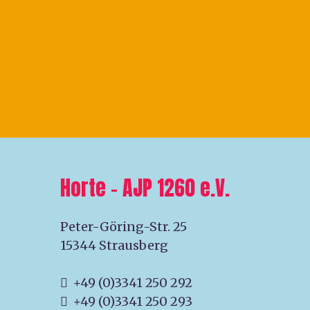
Horte – AJP 1260 e.V.
Peter-Göring-Str. 25
15344 Strausberg
+49 (0)3341 250 292
+49 (0)3341 250 293