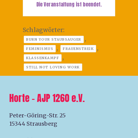
Die Veranstaltung ist beendet.
Schlagwörter:
,
BURN YOUR STAUBSAUGER
,
,
FEMINISMUS
FRAUENSTREIK
,
KLASSENKAMPF
STILL NOT LOVING WORK
Horte – AJP 1260 e.V.
Peter-Göring-Str. 25
15344 Strausberg