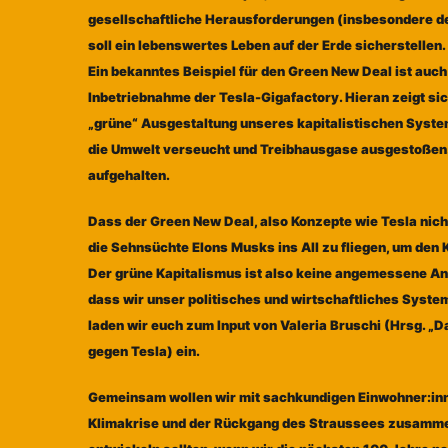
gesellschaftliche Herausforderungen (insbesondere de
soll ein lebenswertes Leben auf der Erde sicher
s
tellen.
Ein bekanntes Beispiel für den Green New Deal ist auch
Inbetriebnahme der Tesla-Gigafactory. Hieran zeigt s
„grüne“ Ausgestaltung unseres kapitalistischen Syste
die Umwelt verseucht und Treibhausgase ausgestoßen. 
aufgehalten.
Dass der Green New Deal, also Konzepte wie Tesla nicht
die Sehnsüchte Elons Musks ins All zu fliegen, um den 
Der grüne Kapitalismus ist also keine angemessene An
dass wir unser politisches und wirtschaftliches System
laden wir euch zum Input von Valeria Bruschi (Hrsg. „D
gegen Tesla) ein.
Gemeinsam wollen wir mit sachkundigen Einwohner:inn
Klimakrise und der Rückgang des Straussees zusamme