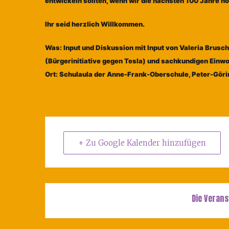
entwickeln sollten, wenn wir die nächsten 100 Jahre n
Ihr seid herzlich Willkommen.
Was: Input und Diskussion mit Input von Valeria Brusch
(Bürgerinitiative gegen Tesla) und sachkundigen Ein
Ort: Schulaula der Anne-Frank-Oberschule, Peter-Gör
+ Zu Google Kalender hinzufügen
Die Verans