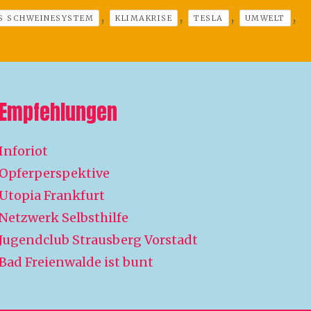
,
,
,
,
S SCHWEINESYSTEM
KLIMAKRISE
TESLA
UMWELT
Empfehlungen
Inforiot
Opferperspektive
Utopia Frankfurt
Netzwerk Selbsthilfe
Jugendclub Strausberg Vorstadt
Bad Freienwalde ist bunt