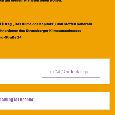
och auf diesem Planeten leben wollen.
i (Hrsg. „Das Klima des Kapitals“) und Steffen Schorcht
wohner:innen des Strausberger Klimaausschusses
ing-Straße 24
+ iCal / Outlook export
taltung ist beendet.