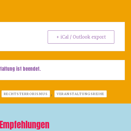
+ iCal / Outlook export
taltung ist beendet.
,
,
RECHTSTERRORISMUS
VERANSTALTUNGSREIHE
Empfehlungen