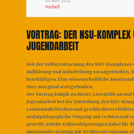
03. Nov. 2021
Vorbei!
VORTRAG: DER NSU-KOMPLEX 
JUGENDARBEIT
Seit der Selbstenttarnung des NSU-Komplexes 
Aufklärung und Aufarbeitung vorangetrieben, d
beschäftigen. Eine wissenschaftliche Auseinan
eher marginal stattgefunden.
Der Vortrag knüpft an dieser Leerstelle an und 
Jugendarbeit bei der Entstehung des NSU-Kompl
rassismuskritischen und geschlechterreflekti
sozialpädagogische Umgang mit rechten und re
gestellt, welche Schlussfolgerungen dabei für d
Auseinandersetzung mit Rechtsextremismus en