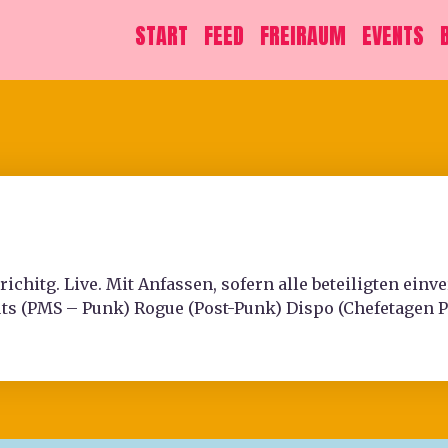
START
FEED
FREIRAUM
EVENTS
 richitg. Live. Mit Anfassen, sofern alle beteiligten einv
uts (PMS – Punk) Rogue (Post-Punk) Dispo (Chefetagen 