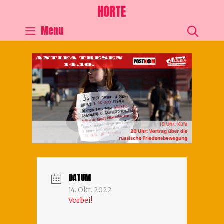
HORTE
SEA
Menu
DATUM
14. Okt. 2022
Vorbei!