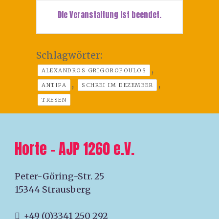
Die Veranstaltung ist beendet.
Schlagwörter:
,
ALEXANDROS GRIGOROPOULOS
,
,
ANTIFA
SCHREI IM DEZEMBER
TRESEN
Horte – AJP 1260 e.V.
Peter-Göring-Str. 25
15344 Strausberg
+49 (0)3341 250 292