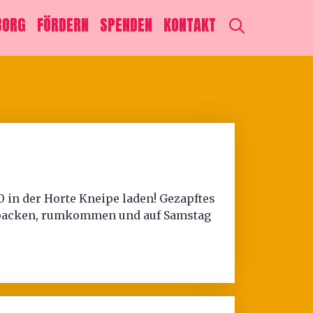
SEARCH
BORG
FÖRDERN
SPENDEN
KONTAKT
Y
0 in der Horte Kneipe laden! Gezapftes
einpacken, rumkommen und auf Samstag