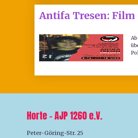
Antifa Tresen: Fil
Ab
üb
Po
Horte – AJP 1260 e.V.
Peter-Göring-Str. 25