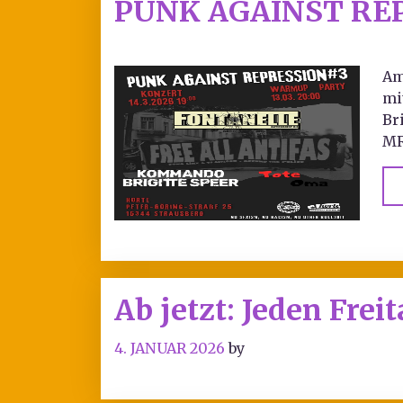
PUNK AGAINST REP
Am
mi
Br
MR
Ab jetzt: Jeden Frei
4. JANUAR 2026
by