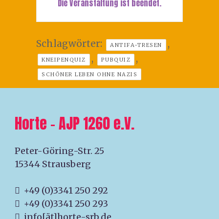
Die Veranstaltung ist beendet.
Schlagwörter:
,
ANTIFA-TRESEN
,
,
KNEIPENQUIZ
PUBQUIZ
SCHÖNER LEBEN OHNE NAZIS
Horte – AJP 1260 e.V.
Peter-Göring-Str. 25
15344 Strausberg
+49 (0)3341 250 292
+49 (0)3341 250 293
info[ät]horte-srb.de