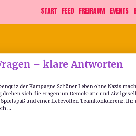
START
FEED
FREIRAUM
EVENTS
Fragen – klare Antworten
ipenquiz der Kampagne Schöner Leben ohne Nazis macht 
drehen sich die Fragen um Demokratie und Zivilgesellsc
pielspaß und einer liebevollen Teamkonkurrenz. Ihr 
ich …