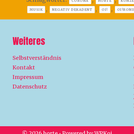
CORONA
HORTE
KONZ
,
,
,
MUSIK
NEGATIV DEKADENT
OI!
OI!RONI
Weiteres
Selbstverständnis
Kontakt
Impressum
Datenschutz
© 2026 horte
• Powered by
WPKoi