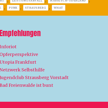
ERT
LEISTUNGSABFALL
MÄRKISCH-ODERLAND
,
,
,
E
PUNK
STRAUSBERG
WHAT
Empfehlungen
Inforiot
Opferperspektive
Utopia Frankfurt
Netzwerk Selbsthilfe
Jugendclub Strausberg Vorstadt
Bad Freienwalde ist bunt