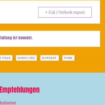
+ iCal / Outlook export
taltung ist beendet.
,
,
,
,
Y FEAR
HARDCORE
KONZERT
PUNK
Empfehlungen
Inforiot