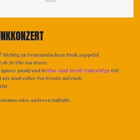
20:00
UNKKONZERT
? Richtig zu Feministischem Punk zappeln!
ab 20 Uhr ins Horte.
(queer punk) und R
Oi!m- und StrOi!-FahrzOi!ge
(Oi!-
 wir sind voller Vorfreude auf euch.
ritt
sismus oder anderen Bullshit.