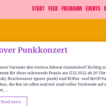
START
FEED
FREIRAUM
EVENTS
eover Punkkonzert
sere Variante den vierten Advent einzuleiten? Richtig 
mmt für diese wärmende Praxis am 17.12.2022 ab 20 Uhr
nk), Brackwasser (queer punk) und ROi!m- und StrOi!-Fah
hne, die Bar ist offen und wir sind voller Vorfreude au
st, …
Read more