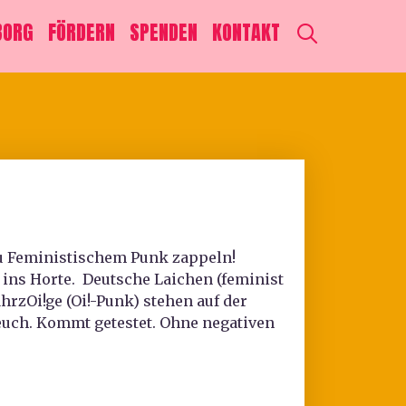
SEARCH
BORG
FÖRDERN
SPENDEN
KONTAKT
zu Feministischem Punk zappeln!
 ins Horte. Deutsche Laichen (feminist
rzOi!ge (Oi!-Punk) stehen auf der
f euch. Kommt getestet. Ohne negativen