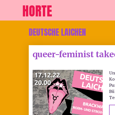
HORTE
DEUTSCHE LAICHEN
queer-feminist tak
Un
Ko
Pu
Bü
Te