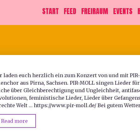
START
FEED
FREIRAUM
EVENTS
r laden euch herzlich ein zum Konzert von und mit PIR
ienchor aus Pirna, Sachsen. PIR-MOLL singen Lieder für F
lche über Gleichberechtigung und Ungleichheit, antifasc
volutionen, feministische Lieder, Lieder über Gefangens
rechte Welt … https://www.pir-moll.de/ Bei gutem Wette
Read more