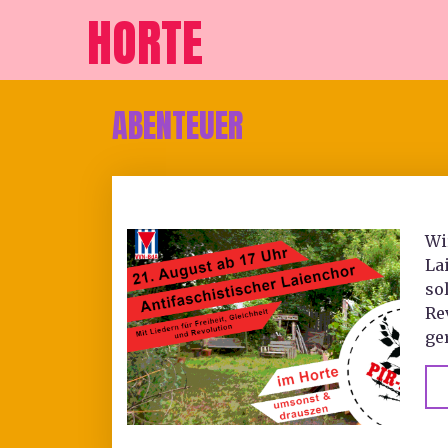
HORTE
ABENTEUER
Wi
La
so
Re
ge