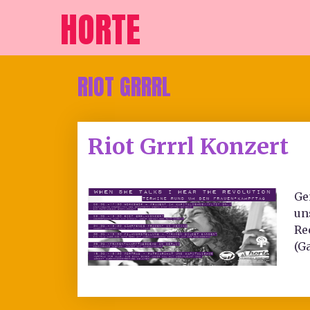
HORTE
RIOT GRRRL
Riot Grrrl Konzert
Ge
un
Re
(G