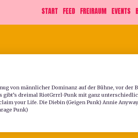
START
FEED
FREIRAUM
EVENTS
nug von männlicher Dominanz auf der Bühne, vor der Bü
s gibt’s dreimal RiotGrrrl-Punk mit ganz unterschiedli
claim your Life. Die Diebin (Geigen Punk) Annie Anyway
arage Punk)