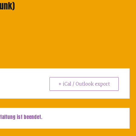
unk)
+ iCal / Outlook export
taltung ist beendet.