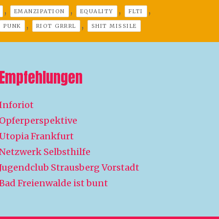
,
,
,
,
EMANZIPATION
EQUALITY
FLTI
,
,
PUNK
RIOT GRRRL
SHIT MISSILE
Empfehlungen
Inforiot
Opferperspektive
Utopia Frankfurt
Netzwerk Selbsthilfe
Jugendclub Strausberg Vorstadt
Bad Freienwalde ist bunt