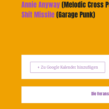
Annie Anyway
(Melodic Cross P
Shit Missile
(Garage Punk)
+ Zu Google Kalender hinzufügen
Die Verans