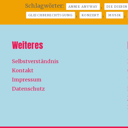
Schlagwörter:
,
ANNIE ANYWAY
DIE DIEBIN
,
,
,
GLEICHBERECHTIGUNG
KONZERT
MUSIK
Weiteres
Selbstverständnis
Kontakt
Impressum
Datenschutz