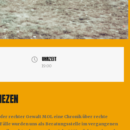
UHRZEIT
19:00
IEZEN
Opfer rechter Gewalt MOL eine Chronik über rechte
0 Fälle wurden uns als Beratungsstelle im vergangenen