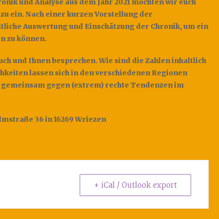
hronik und Analyse aus dem Jahr 2021 möchten wir euch
zu ein. Nach einer kurzen Vorstellung der
altliche Auswertung und Einschätzung der Chronik, um ein
n zu können.
ch und Ihnen besprechen. Wie sind die Zahlen inhaltlich
hkeiten lassen sich in den verschiedenen Regionen
ir gemeinsam gegen (extrem) rechte Tendenzen im
elmstraße 36 in 16269 Wriezen
+ iCal / Outlook export