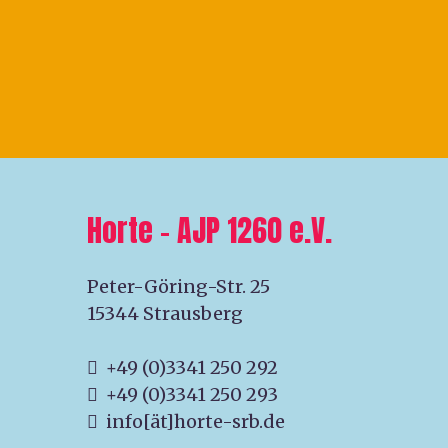
Horte – AJP 1260 e.V.
Peter-Göring-Str. 25
15344 Strausberg
+49 (0)3341 250 292
+49 (0)3341 250 293
info[ät]horte-srb.de