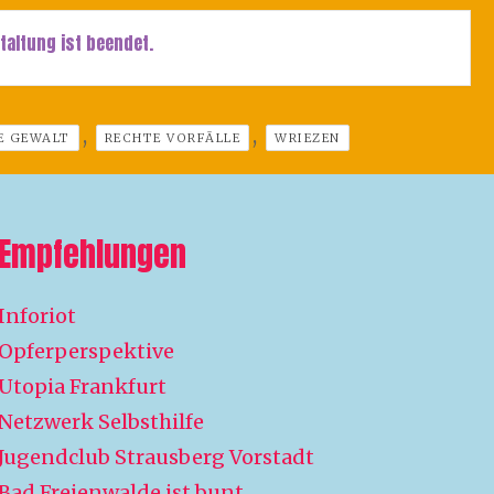
taltung ist beendet.
,
,
E GEWALT
RECHTE VORFÄLLE
WRIEZEN
Empfehlungen
Inforiot
Opferperspektive
Utopia Frankfurt
Netzwerk Selbsthilfe
Jugendclub Strausberg Vorstadt
Bad Freienwalde ist bunt