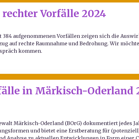
 rechter Vorfälle 2024
t 384 aufgenommenen Vorfällen zeigen sich die Auswi
zug auf rechte Raumnahme und Bedrohung. Wir möchten
spräch kommen.
fälle in Märkisch-Oderland 2
Gewalt Märkisch-Oderland (BOrG) dokumentiert jedes Jah
gsformen und bietet eine Erstberatung für (potenziell)
nd Analyse zu aktuellen Entwicklungen in Form einer C