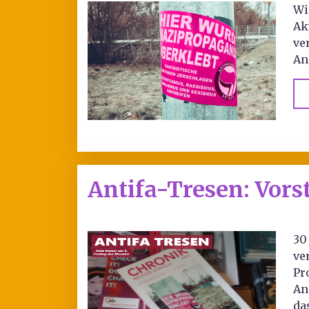
Wi
Ak
ve
An
Antifa-Tresen: Vors
30
ve
Pr
An
da