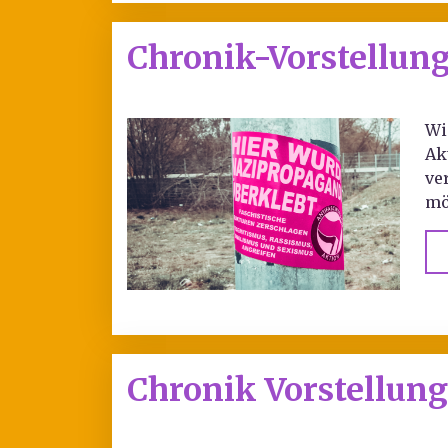
Chronik-Vorstellun
Wi
Ak
ve
mö
Chronik Vorstellun