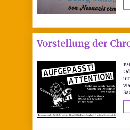
Vorstellung der Chr
19
Od
un
wa
Sa