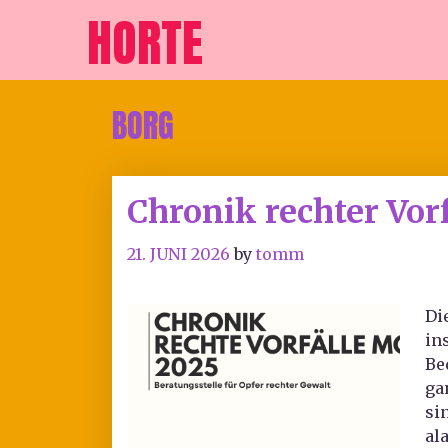
HORTE
BORG
Chronik rechter Vor
21. JUNI 2026
by
tomm
Di
in
Be
ga
si
al