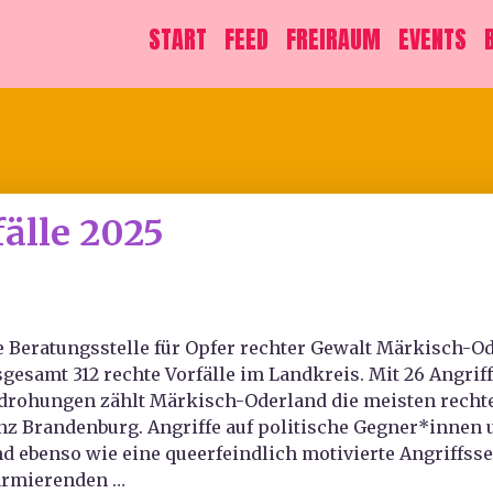
START
FEED
FREIRAUM
EVENTS
fälle 2025
e Beratungsstelle für Opfer rechter Gewalt Märkisch-Ode
sgesamt 312 rechte Vorfälle im Landkreis. Mit 26 Angri
drohungen zählt Märkisch-Oderland die meisten rechten
nz Brandenburg. Angriffe auf politische Gegner*innen u
nd ebenso wie eine queerfeindlich motivierte Angriffs
armierenden …