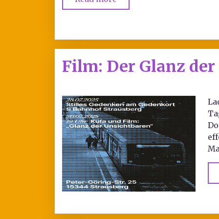
Film: Der Glanz der
La
Ta
Do
ef
Ma