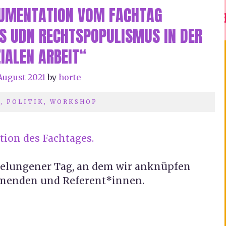
UMENTATION VOM FACHTAG
START
FEED
FREIRAUM
EVENTS
 UDN RECHTSPOPULISMUS IN DER
IALEN ARBEIT“
 August 2021
by
horte
G
,
POLITIK
,
WORKSHOP
tion des Fachtages.
gelungener Tag, an dem wir anknüpfen
hmenden und Referent*innen.