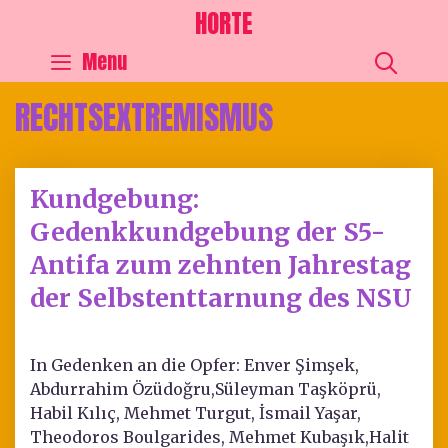
HORTE
SEA
Menu
RECHTSEXTREMISMUS
Kundgebung:
Gedenkkundgebung der S5-
Antifa zum zehnten Jahrestag
der Selbstenttarnung des NSU
In Gedenken an die Opfer: Enver Şimşek,
Abdurrahim Özüdoğru,Süleyman Taşköprü,
Habil Kılıç, Mehmet Turgut, İsmail Yaşar,
Theodoros Boulgarides, Mehmet Kubaşık,Halit