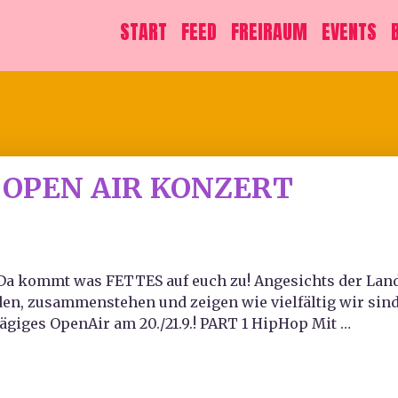
START
FEED
FREIRAUM
EVENTS
“ OPEN AIR KONZERT
Da kommt was FETTES auf euch zu! Angesichts der Land
den, zusammenstehen und zeigen wie vielfältig wir sind
tägiges OpenAir am 20./21.9.! PART 1 HipHop Mit …