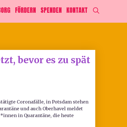
SEARCH
BORG
FÖRDERN
SPENDEN
KONTAKT
zt, bevor es zu spät
tätigte Coronafälle, in Potsdam stehen
arantäne und auch Oberhavel meldet
*innen in Quarantäne, die heute