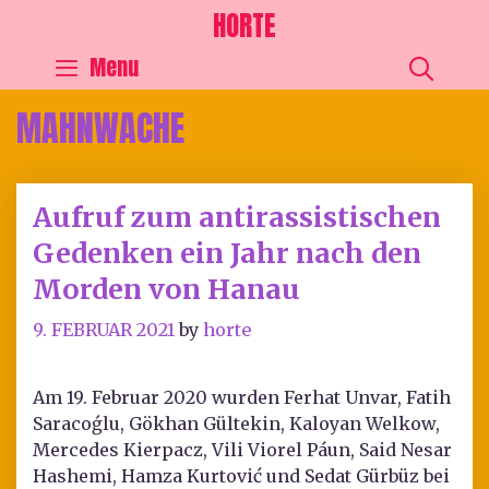
HORTE
SEA
Menu
MAHNWACHE
Aufruf zum antirassistischen
Gedenken ein Jahr nach den
Morden von Hanau
9. FEBRUAR 2021
by
horte
Am 19. Februar 2020 wurden Ferhat Unvar, Fatih
Saracoǵlu, Gökhan Gültekin, Kaloyan Welkow,
Mercedes Kierpacz, Vili Viorel Páun, Said Nesar
Hashemi, Hamza Kurtović und Sedat Gürbüz bei