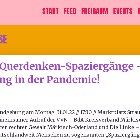
START
FEED
FREIRAUM
EVENTS
SE
 Querdenken-Spaziergänge –
ng in der Pandemie!
ndgebung am Montag, 31.01.22 // 17:30 // Marktplatz Stra
meinsamer Aufruf der VVN – BdA Kreisverband Märkisch
fer rechter Gewalt Märkisch-Oderland und Die Linke – 
utschlandweit Menschen zu sogenannten „Spaziergänge