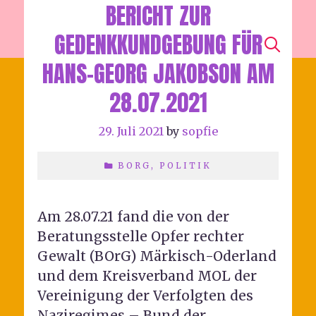
BERICHT ZUR
HORTE
GEDENKKUNDGEBUNG FÜR
SEA
Menu
HANS-GEORG JAKOBSON AM
28.07.2021
29. Juli 2021
by
sopfie
BORG
,
POLITIK
Am 28.07.21 fand die von der
Beratungsstelle Opfer rechter
Gewalt (BOrG) Märkisch-Oderland
und dem Kreisverband MOL der
Vereinigung der Verfolgten des
Naziregimes – Bund der