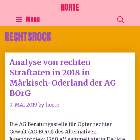
HORTE
SEA
Menu
RECHTSROCK
Analyse von rechten
Straftaten in 2018 in
Märkisch-Oderland der AG
BOrG
9. MAI 2019
by
horte
Die AG Beratungsstelle für Opfer rechter
Gewalt (AG BOrG) des Alternativen
Jugendprojekt 1260 e.V sammelt stetig Delikte