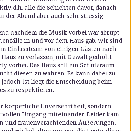
ktiv, d.h. alle die Schichten davor, danach
ar der Abend aber auch sehr stressig.
nd nachdem die Musik vorbei war abrupt
enfälle in und vor dem Haus gab. Wir sind
dem Einlassteam von einigen Gästen nach
 Haus zu verlassen, mit Gewalt gedroht
arty vorbei. Das Haus soll ein Schutzraum
ucht diesen zu wahren. Es kann dabei zu
edoch ist liegt die Entscheidung beim
ies zu respektieren.
r körperliche Unversehrtheit, sondern
ktvollen Umgang miteinander. Leider kam
chen und frauenverachtenden Äußerungen.
 und wir behalten uns vor, die Leute, die es