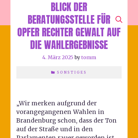
BLICK DER
HORTE
BERATUNGSSTELLE FÜR
SEA
Menu
OPFER RECHTER GEWALT AUF
DIE WAHLERGEBNISSE
4. März 2025
by
tomm
SONSTIGES
„Wir merken aufgrund der
vorangegangenen Wahlen in
Brandenburg schon, dass der Ton
auf der Straße und in den
Parlamenten rauer geworden ist.