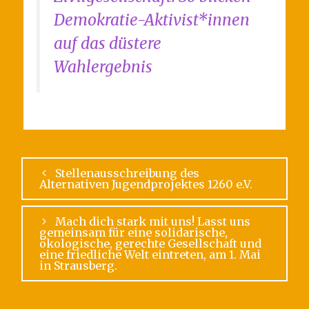
Demokratie-Aktivist*innen
auf das düstere
Wahlergebnis
Stellenausschreibung des
Alternativen Jugendprojektes 1260 e.V.
Mach dich stark mit uns! Lasst uns
gemeinsam für eine solidarische,
ökologische, gerechte Gesellschaft und
eine friedliche Welt eintreten, am 1. Mai
in Strausberg.