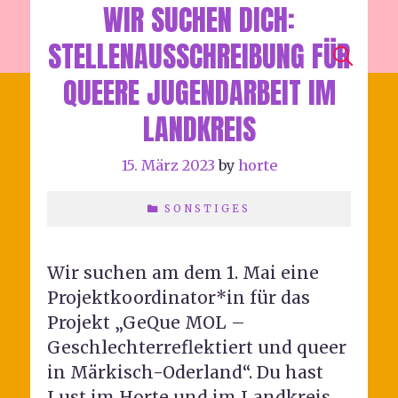
WIR SUCHEN DICH:
HORTE
STELLENAUSSCHREIBUNG FÜR
SEA
Menu
QUEERE JUGENDARBEIT IM
LANDKREIS
15. März 2023
by
horte
SONSTIGES
Wir suchen am dem 1. Mai eine
Projektkoordinator*in für das
Projekt „GeQue MOL –
Geschlechterreflektiert und queer
in Märkisch-Oderland“. Du hast
Lust im Horte und im Landkreis