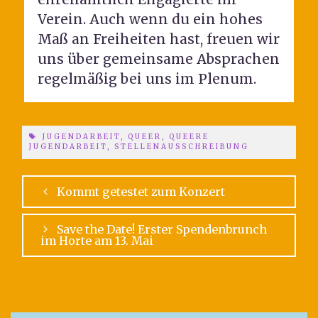
Verein. Auch wenn du ein hohes
Maß an Freiheiten hast, freuen wir
uns über gemeinsame Absprachen
regelmäßig bei uns im Plenum.
JUGENDARBEIT
,
QUEER
,
QUEERE
JUGENDARBEIT
,
STELLENAUSSCHREIBUNG
Kommt getestet zum Konzert
Save the Date! Erster Spendenbrunch
im Horte am 13. Mai