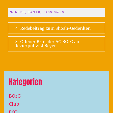
BORG
,
HANAU
,
RASSISMUS
Redebeitrag zum Shoah-Gedenken
Offener Brief der AG BOrG an
Revierpolizist Beyer
Kategorien
BOrG
Club
FÖJ