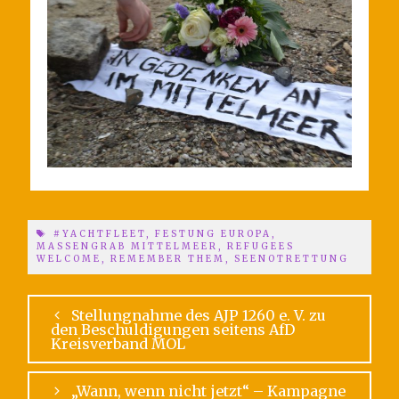
#YACHTFLEET
,
FESTUNG EUROPA
,
MASSENGRAB MITTELMEER
,
REFUGEES
WELCOME
,
REMEMBER THEM
,
SEENOTRETTUNG
Stellungnahme des AJP 1260 e. V. zu
den Beschuldigungen seitens AfD
Kreisverband MOL
„Wann, wenn nicht jetzt“ – Kampagne